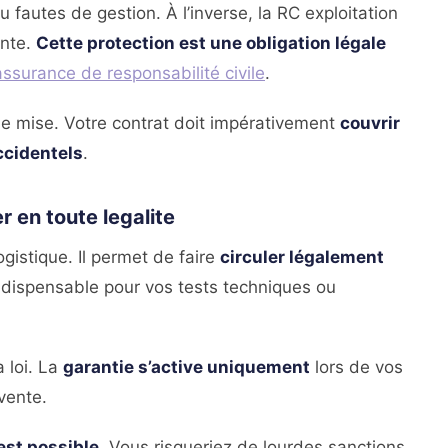
 fautes de gestion. À l’inverse, la RC exploitation
ante.
Cette protection est une obligation légale
’assurance de responsabilité civile
.
 de mise. Votre contrat doit impérativement
couvrir
ccidentels
.
r en toute legalite
gistique. Il permet de faire
circuler légalement
indispensable pour vos tests techniques ou
a loi. La
garantie s’active uniquement
lors de vos
 vente.
est possible
. Vous risqueriez de lourdes sanctions