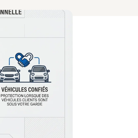
Flotte & Négociant
Véhicules professionnels
Marchand de Biens
RC et garanties immobilières