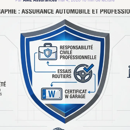
Assurance Bateaux
⛵
🚛
Plaisance et navigation
🏘