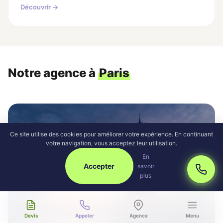
Découvrir →
Notre agence à
Paris
Ce site utilise des cookies pour améliorer votre expérience. En continuant
votre navigation, vous acceptez leur utilisation.
En
Accepter
savoir
plus
Devis
Appeler
Agence
Menu