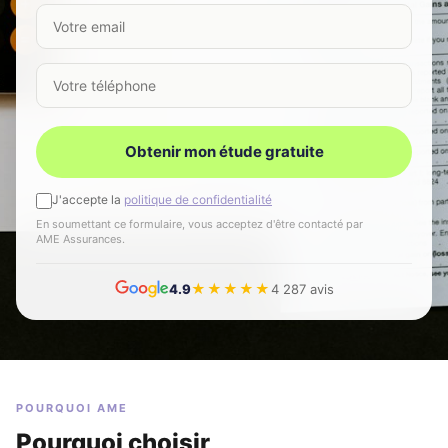
Votre email
Votre téléphone
Obtenir mon étude gratuite
J'accepte la
politique de confidentialité
En soumettant ce formulaire, vous acceptez d'être contacté par
AME Assurances.
★★★★★
4.9
4 287 avis
POURQUOI AME
Pourquoi choisir