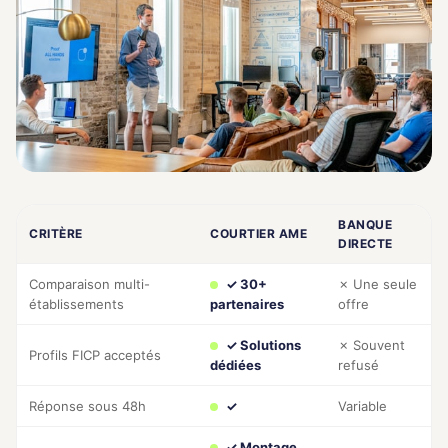
BANQUE
CRITÈRE
COURTIER AME
DIRECTE
Comparaison multi-
✓ 30+
✗ Une seule
établissements
partenaires
offre
✓ Solutions
✗ Souvent
Profils FICP acceptés
dédiées
refusé
Réponse sous 48h
✓
Variable
✓ Montage