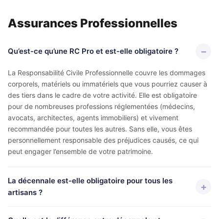
locataire
Comparez les meilleures offres du
Assuran
marché en quelques clics
Assurances Professionnelles
Garanti
Prêt
Simuler mon crédit
🛡
Acciden
Économis
la Vie
la déléga
🛡
Protectio
−
Qu’est-ce qu’une RC Pro et est-elle obligatoire ?
corporell
complète
La Responsabilité Civile Professionnelle couvre les dommages
Mutuell
corporels, matériels ou immatériels que vous pourriez causer à
Comparer maintenant
Santé
💊
des tiers dans le cadre de votre activité. Elle est obligatoire
Compléme
santé opt
pour de nombreuses professions réglementées (médecins,
avocats, architectes, agents immobiliers) et vivement
Assura
recommandée pour toutes les autres. Sans elle, vous êtes
Bateaux
⛵
Plaisance
personnellement responsable des préjudices causés, ce qui
navigatio
peut engager l’ensemble de votre patrimoine.
4.9/5 Google
La décennale est-elle obligatoire pour tous les
+
artisans ?