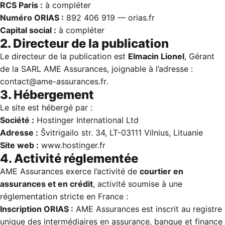
RCS Paris :
à compléter
locataire
Comparez les meilleures offres du
Assuran
Numéro ORIAS :
892 406 919 —
orias.fr
marché en quelques clics
Garanti
Prêt
Simuler mon crédit
🛡
Capital social :
à compléter
Acciden
Économis
la Vie
la déléga
2. Directeur de la publication
🛡
Protectio
Le directeur de la publication est
Elmacin Lionel
, Gérant
corporell
complète
de la SARL AME Assurances, joignable à l’adresse :
contact@ame-assurances.fr
.
Mutuell
Comparer maintenant
Santé
3. Hébergement
💊
Compléme
Le site est hébergé par :
santé opt
Société :
Hostinger International Ltd
Assura
Adresse :
Švitrigailo str. 34, LT-03111 Vilnius, Lituanie
Bateaux
⛵
Plaisance
Site web :
www.hostinger.fr
navigatio
4. Activité réglementée
4.9/5 Google
AME Assurances exerce l’activité de
courtier en
assurances et en crédit
, activité soumise à une
réglementation stricte en France :
Inscription ORIAS :
AME Assurances est inscrit au registre
unique des intermédiaires en assurance, banque et finance