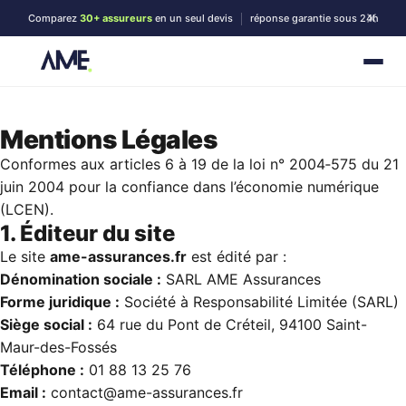
Comparez
30+ assureurs
en un seul devis
réponse garantie sous 24h
›
Accueil
Mentions Légales
ASSURANCES
SOLUTIONS DE
BLOG
Mentions Légales
PARTICULIERS
FINANCEMENT
OFFRE DU MOMENT
MEILLEURS TAUX
RENCONTREZ-NOUS
Conformes aux articles 6 à 19 de la loi n° 2004‑575 du 21
Assurance
Assura
Crédit
juin 2004 pour la confiance dans l’économie numérique
Rencontrez nos
Crédit &
Auto
Immobil
(LCEN).
🚗
🏦
Finance
experts à Paris 18
Comparez
Achat,
1. Éditeur du site
meilleures
construct
Les meilleurs taux du
Conseils
auto
renov.
Le site
ame-assurances.fr
est édité par :
Conseil personnalisé en agence ou en
marché
40%
Tous
visio
Jusqu'à
Assura
Regrou
Dénomination sociale :
SARL AME Assurances
les
119
Moto
de Créd
🏍
🔄
articles
Forme juridique :
Société à Responsabilité Limitée (SARL)
d'économies
Protégez 
Réduisez
deux-rou
mensualit
Siège social :
64 rue du Pont de Créteil, 94100 Saint-
Prendre rendez-vous
Négociés auprès de nos partenaires
Maur-des-Fossés
Assura
Crédit
bancaires
Téléphone :
01 88 13 25 76
Habitat
Consom
💳
🏠
Maison,
Projets p
Email :
contact@ame-assurances.fr
appartem
et travau