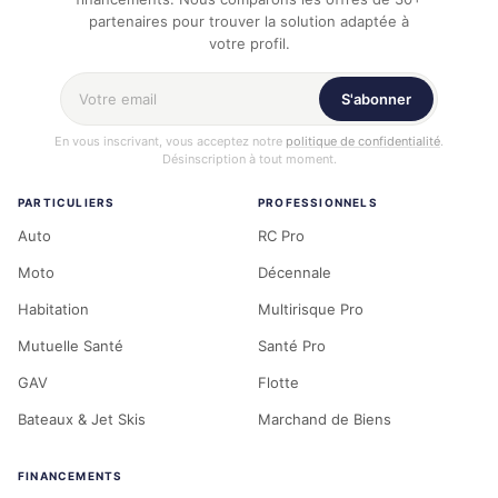
partenaires pour trouver la solution adaptée à
votre profil.
Votre adresse email
S'abonner
En vous inscrivant, vous acceptez notre
politique de confidentialité
.
Désinscription à tout moment.
PARTICULIERS
PROFESSIONNELS
Auto
RC Pro
Moto
Décennale
Habitation
Multirisque Pro
Mutuelle Santé
Santé Pro
GAV
Flotte
Bateaux & Jet Skis
Marchand de Biens
FINANCEMENTS