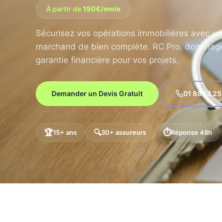
À partir de
150€/mois
Sécurisez vos opérations immobilières avec u
4.9/5 Google
marchand de bien complète. RC Pro, dommage
garantie financière pour vos projets.
Demander un Devis Gratuit
01 88 13 25
🏆
🔍
⏱️
15+ ans
30+ assureurs
Réponse 48h