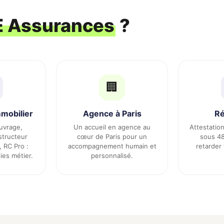
 Assurances
?
🏢
mmobilier
Agence à Paris
Ré
vrage,
Un accueil en agence au
Attestatio
structeur
cœur de Paris pour un
sous 48
, RC Pro :
accompagnement humain et
retarder
ies métier.
personnalisé.