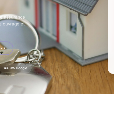
Assurance Bateaux
⛵
🚛
Plaisance et navigation
ne assurance
 ouvrage et
🏘
 76
⭐
4.9/5 Google