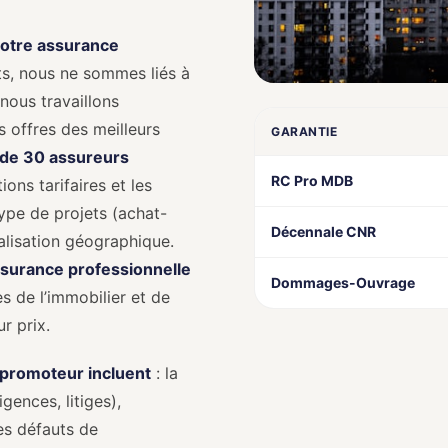
votre assurance
s, nous ne sommes liés à
nous travaillons
 offres des meilleurs
GARANTIE
 de 30 assureurs
RC Pro MDB
ons tarifaires et les
type de projets (achat-
Décennale CNR
alisation géographique.
assurance professionnelle
Dommages-Ouvrage
 de l’immobilier et de
r prix.
 promoteur incluent
: la
igences, litiges),
es défauts de