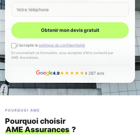
Votre téléphone
Obtenir mon devis gratuit
J'accepte la
politique de confidentialité
En soumettant ce formulaire, vous acceptez d'être contacté par
AME Assurances.
★★★★★
4.9
4 287 avis
POURQUOI AME
Pourquoi choisir
AME Assurances
?