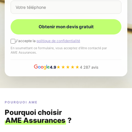
Votre téléphone
Obtenir mon devis gratuit
J'accepte la
politique de confidentialité
En soumettant ce formulaire, vous acceptez d'être contacté par
AME Assurances.
★★★★★
4.9
4 287 avis
POURQUOI AME
Pourquoi choisir
AME Assurances
?