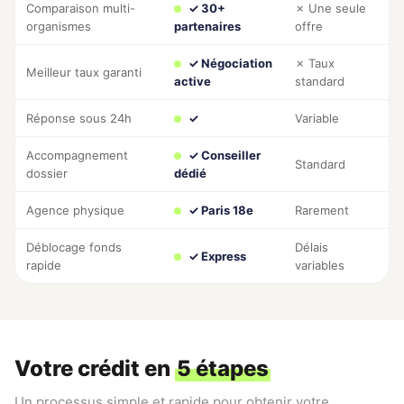
Comparaison multi-
✓ 30+
✗ Une seule
organismes
partenaires
offre
✓ Négociation
✗ Taux
Meilleur taux garanti
active
standard
Réponse sous 24h
✓
Variable
Accompagnement
✓ Conseiller
Standard
dossier
dédié
Agence physique
✓ Paris 18e
Rarement
Déblocage fonds
Délais
✓ Express
rapide
variables
Votre crédit en
5 étapes
Un processus simple et rapide pour obtenir votre