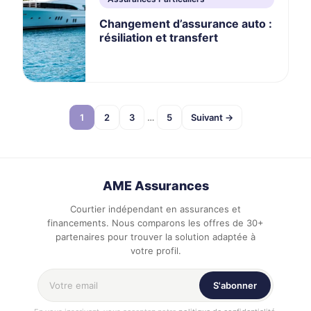
Changement d’assurance auto :
résiliation et transfert
Pagination
1
2
3
…
5
Suivant →
des
publications
AME Assurances
Courtier indépendant en assurances et
financements. Nous comparons les offres de 30+
partenaires pour trouver la solution adaptée à
votre profil.
Votre adresse email
S'abonner