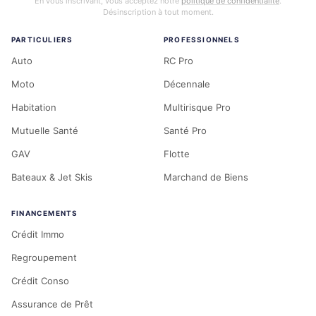
En vous inscrivant, vous acceptez notre
politique de confidentialité
.
Désinscription à tout moment.
PARTICULIERS
PROFESSIONNELS
Auto
RC Pro
Moto
Décennale
Habitation
Multirisque Pro
Mutuelle Santé
Santé Pro
GAV
Flotte
Bateaux & Jet Skis
Marchand de Biens
FINANCEMENTS
Crédit Immo
Regroupement
Crédit Conso
Assurance de Prêt