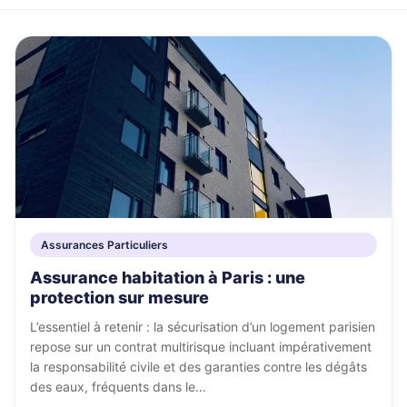
locataire
Comparez les meilleures offres du
Assuran
marché en quelques clics
Garanti
Prêt
Simuler mon crédit
🛡
Acciden
Économis
la Vie
la déléga
🛡
Protectio
corporell
complète
Mutuell
Comparer maintenant
Santé
💊
Compléme
santé opt
Assura
Bateaux
Assurances Particuliers
⛵
Plaisance
navigatio
Assurance habitation à Paris : une
protection sur mesure
4.9/5 Google
L’essentiel à retenir : la sécurisation d’un logement parisien
repose sur un contrat multirisque incluant impérativement
la responsabilité civile et des garanties contre les dégâts
des eaux, fréquents dans le…