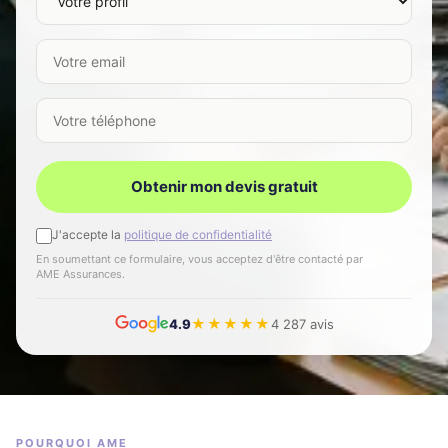
Votre email
Votre téléphone
Obtenir mon devis gratuit
J'accepte la
politique de confidentialité
En soumettant ce formulaire, vous acceptez d'être contacté par
AME Assurances.
★★★★★
4.9
4 287 avis
POURQUOI AME