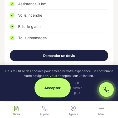
Assistance 0 km
Vol & incendie
Bris de glace
Tous dommages
Demander un devis
Ce site utilise des cookies pour améliorer votre expérience. En continuant
votre navigation, vous acceptez leur utilisation.
En
Accepter
savoir
Combien coûte une
assurance
plus
auto
?
Devis
Appeler
Agence
Menu