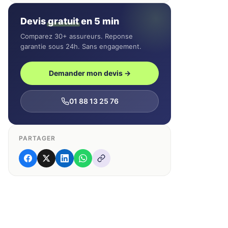
Devis
gratuit
en 5 min
Comparez 30+ assureurs. Reponse
garantie sous 24h. Sans engagement.
Demander mon devis →
01 88 13 25 76
PARTAGER