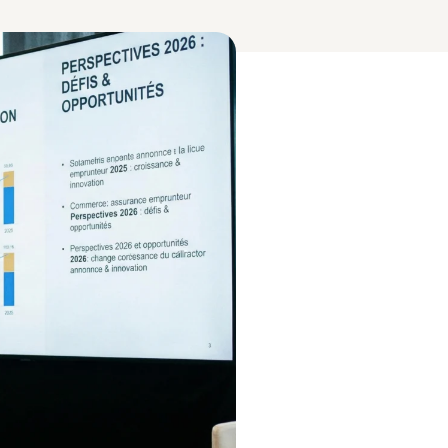
Flotte & Négociant
Véhicules professionnels
Marchand de Biens
RC et garanties immobilières