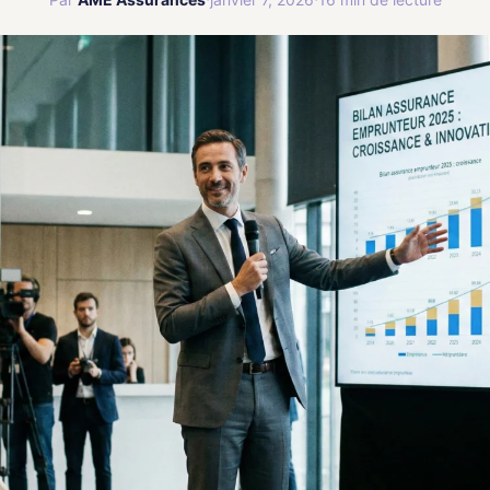
Assurance Bateaux
⛵
🚛
Plaisance et navigation
🏘