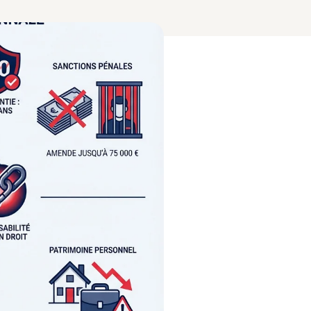
Flotte & Négociant
Véhicules professionnels
Marchand de Biens
RC et garanties immobilières