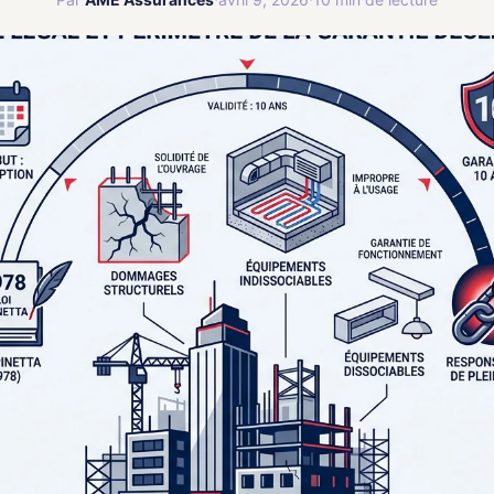
Assurance Bateaux
⛵
🚛
Plaisance et navigation
🏘