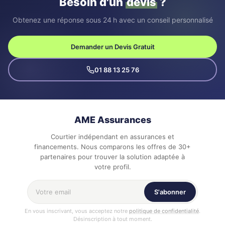
Besoin d'un
devis
?
Obtenez une réponse sous 24 h avec un conseil personnalisé
Demander un Devis Gratuit
01 88 13 25 76
AME Assurances
Courtier indépendant en assurances et
financements. Nous comparons les offres de 30+
partenaires pour trouver la solution adaptée à
votre profil.
Votre adresse email
S'abonner
En vous inscrivant, vous acceptez notre
politique de confidentialité
.
Désinscription à tout moment.