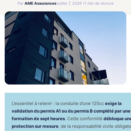
·
·
locataire
Par
AME Assurances
juillet 7, 2026
11 min de lecture
Comparez les meilleures offres du
Assuran
marché en quelques clics
Garanti
Prêt
Simuler mon crédit
🛡
Acciden
Économis
la Vie
la déléga
🛡
Protectio
corporell
complète
Mutuell
Comparer maintenant
Santé
💊
Compléme
santé opt
Assura
Bateaux
⛵
Plaisance
navigatio
4.9/5 Google
L’essentiel à retenir : la conduite d’une 125cc
exige la
validation du permis A1 ou du permis B complété par une
formation de sept heures
. Cette conformité
débloque un
protection sur mesure
, de la responsabilité civile obligat