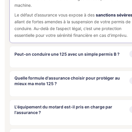
machine.
Le défaut d’assurance vous expose à des
sanctions sévère
allant de fortes amendes à la suspension de votre permis de
conduire. Au-delà de l’aspect légal, c’est une protection
essentielle pour votre sérénité financière en cas d’imprévu.
Peut-on conduire une 125 avec un simple permis B ?
Le permis voiture (B) permet effectivement d’accéder à la
catégorie 125 cm³, mais sous certaines conditions précises. S
Quelle formule d'assurance choisir pour protéger au
mieux ma moto 125 ?
vous avez obtenu votre permis après 1980, vous devez
justifier de deux ans d’ancienneté et
suivre une formation
pratique de 7 heures
en auto-école. Cette étape clé vous
Le choix de votre contrat dépend de l’usage de votre
permet de maîtriser les fondamentaux de la conduite d’un
véhicule et de sa valeur
. L’assurance au tiers est la solution l
L'équipement du motard est-il pris en charge par
deux-roues pour circuler en toute sécurité.
l'assurance ?
plus économique, idéale pour les budgets serrés ou les moto
anciennes. Pour une protection intermédiaire, la formule « tie
Une dispense existe toutefois pour les conducteurs ayant
étendu » inclut des garanties indispensables contre le vol et
assuré et conduit un deux-roues motorisé entre 2006 et 201
La sécurité du pilote est notre priorité. Si le casque et les ga