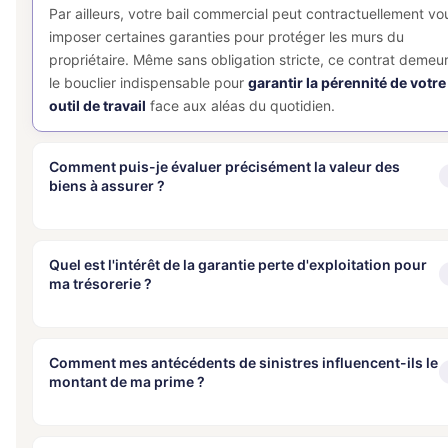
Par ailleurs, votre bail commercial peut contractuellement vo
imposer certaines garanties pour protéger les murs du
propriétaire. Même sans obligation stricte, ce contrat demeu
le bouclier indispensable pour
garantir la pérennité de votre
outil de travail
face aux aléas du quotidien.
Comment puis-je évaluer précisément la valeur des
biens à assurer ?
Une évaluation rigoureuse repose sur un inventaire exhaustif
de vos actifs. Vous devez
quantifier la valeur de
Quel est l'intérêt de la garantie perte d'exploitation pour
ma trésorerie ?
reconstruction
de vos locaux, ainsi que la valeur de
remplacement de votre matériel et de vos équipements
professionnels. Pour vos stocks, basez-vous sur une moyen
La garantie perte d’exploitation est l’oxygène de votre
annuelle tout en anticipant les pics saisonniers de
entreprise en cas d’arrêt forcé de l’activité. Elle compense la
Comment mes antécédents de sinistres influencent-ils le
marchandises.
montant de ma prime ?
baisse de votre chiffre d’affaires en
remplaçant la marge
brute envolée
suite à un sinistre garanti. Cela vous permet d
Une
estimation précise est cruciale
pour votre sécurité
faire face à vos charges fixes, telles que les loyers, les impôt
financière. Une sous-évaluation entraînerait une indemnisatio
Votre historique de sinistralité est un indicateur clé pour