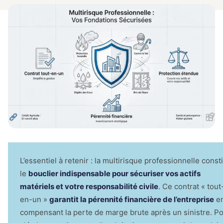
locataire
Comparez les meilleures offres du
Assuran
marché en quelques clics
Garanti
Prêt
Simuler mon crédit
🛡
Acciden
Économis
la Vie
la déléga
🛡
Protectio
corporell
complète
Mutuell
Comparer maintenant
Santé
💊
Compléme
santé opt
Assura
Bateaux
⛵
Plaisance
navigatio
L’essentiel à retenir : la multirisque professionnelle const
4.9/5 Google
le
bouclier indispensable pour sécuriser vos actifs
matériels et votre responsabilité civile
. Ce contrat « tout
en-un »
garantit la pérennité financière de l’entreprise
e
compensant la perte de marge brute après un sinistre. Po