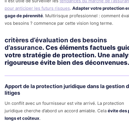
Il est utile de surveiller les
tendances du marché de l’assura
pour anticiper les futurs risques
.
Adapter votre protection e
gage de pérennité
. Multirisque professionnel : comment éva
vos besoins ? commence par cette vision long terme.
critères d’évaluation des besoins
d’assurance
. Ces éléments factuels gui
votre stratégie de protection. Une anal
rigoureuse évite bien des déconvenues
Apport de la protection juridique dans la gestion 
litiges
Un conflit avec un fournisseur est vite arrivé. La protection
juridique cherche d’abord un accord amiable. Cela
évite des
longs et coûteux
.