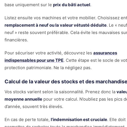
base uniquement sur le
prix du bâti actuel
.
Listez ensuite vos machines et votre mobilier. Choisissez ent
remplacement à neuf ou la valeur vétusté déduite
. Le « neu
neuf » reste souvent préférable. Cela évite les mauvaises su
financières.
Pour sécuriser votre activité, découvrez les
assurances
indispensables pour une TPE
. Cette étape est le socle de vo
protection patrimoniale. Ne la négligez pas.
Calcul de la valeur des stocks et des marchandis
Vos stocks varient selon la saisonnalité. Prenez donc la
vale
moyenne annuelle
pour votre calcul. N’oubliez pas les pics d
d’année, souvent très élevés.
En cas de perte totale,
l’indemnisation est cruciale
. Elle doit
permettre de racheter toute la marchandise immédiatement.