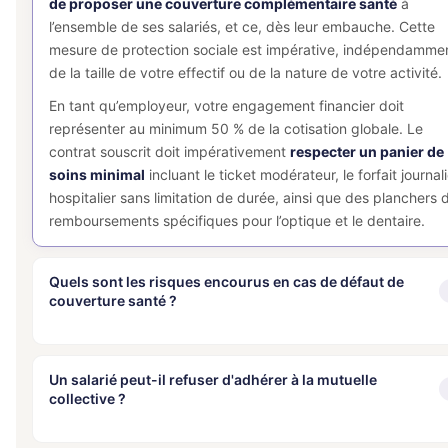
de proposer une couverture complémentaire santé
à
l’ensemble de ses salariés, et ce, dès leur embauche. Cette
mesure de protection sociale est impérative, indépendamme
de la taille de votre effectif ou de la nature de votre activité.
En tant qu’employeur, votre engagement financier doit
représenter au minimum 50 % de la cotisation globale. Le
contrat souscrit doit impérativement
respecter un panier de
soins minimal
incluant le ticket modérateur, le forfait journali
hospitalier sans limitation de durée, ainsi que des planchers 
remboursements spécifiques pour l’optique et le dentaire.
Quels sont les risques encourus en cas de défaut de
couverture santé ?
L’absence de mise en place d’une mutuelle collective expose
l’entreprise à des conséquences juridiques et financières
Un salarié peut-il refuser d'adhérer à la mutuelle
collective ?
majeures. Le risque principal réside dans un
redressement 
l’URSSAF
, entraînant la perte des exonérations fiscales et
sociales attachées aux contrats responsables.