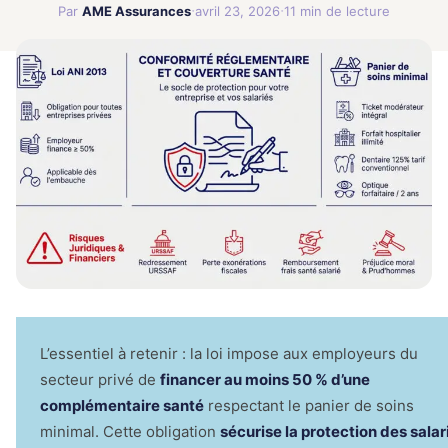
·
·
locataire
Par
AME Assurances
avril 23, 2026
11 min de lecture
Comparez les meilleures offres du
Assuran
marché en quelques clics
Garanti
Prêt
Simuler mon crédit
🛡
Acciden
Économis
la Vie
la déléga
🛡
Protectio
corporell
complète
Mutuell
Comparer maintenant
Santé
💊
Compléme
santé opt
Assura
Bateaux
⛵
Plaisance
navigatio
4.9/5 Google
L’essentiel à retenir : la loi impose aux employeurs du
secteur privé de
financer au moins 50 % d’une
complémentaire santé
respectant le panier de soins
minimal. Cette obligation
sécurise la protection des salar