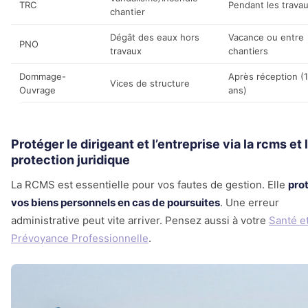
TRC
Pendant les trava
chantier
Dégât des eaux hors
Vacance ou entre
PNO
travaux
chantiers
Dommage-
Après réception (
Vices de structure
Ouvrage
ans)
Protéger le dirigeant et l’entreprise via la rcms et 
protection juridique
La RCMS est essentielle pour vos fautes de gestion. Elle
pro
vos biens personnels en cas de poursuites
. Une erreur
administrative peut vite arriver. Pensez aussi à votre
Santé e
Prévoyance Professionnelle
.