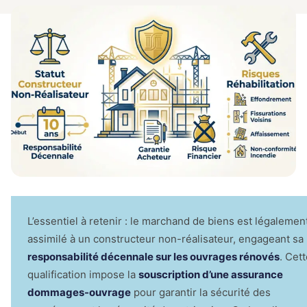
locataire
Comparez les meilleures offres du
Assuran
marché en quelques clics
Garanti
Prêt
Simuler mon crédit
🛡
Acciden
Économis
la Vie
la déléga
🛡
Protectio
corporell
complète
Mutuell
Comparer maintenant
Santé
💊
Compléme
santé opt
Assura
Bateaux
⛵
Plaisance
navigatio
L’essentiel à retenir : le marchand de biens est légalemen
4.9/5 Google
assimilé à un constructeur non-réalisateur, engageant sa
responsabilité décennale sur les ouvrages rénovés
. Cet
qualification impose la
souscription d’une assurance
dommages-ouvrage
pour garantir la sécurité des