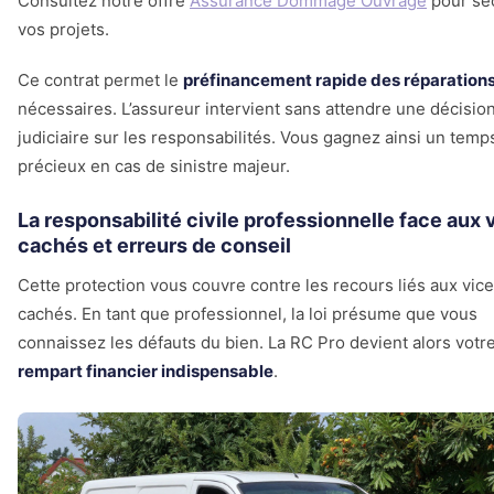
Consultez notre offre
Assurance Dommage Ouvrage
pour sé
vos projets.
Ce contrat permet le
préfinancement rapide des réparation
nécessaires. L’assureur intervient sans attendre une décisio
judiciaire sur les responsabilités. Vous gagnez ainsi un temp
précieux en cas de sinistre majeur.
La responsabilité civile professionnelle face aux 
cachés et erreurs de conseil
Cette protection vous couvre contre les recours liés aux vic
cachés. En tant que professionnel, la loi présume que vous
connaissez les défauts du bien. La RC Pro devient alors votr
rempart financier indispensable
.